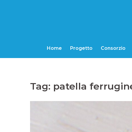
Vai
al
contenuto
Home
Progetto
Consorzio
Tag:
patella ferrugin