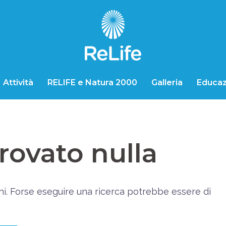
Attività
RELIFE e Natura 2000
Galleria
Educaz
rovato nulla
hi. Forse eseguire una ricerca potrebbe essere di