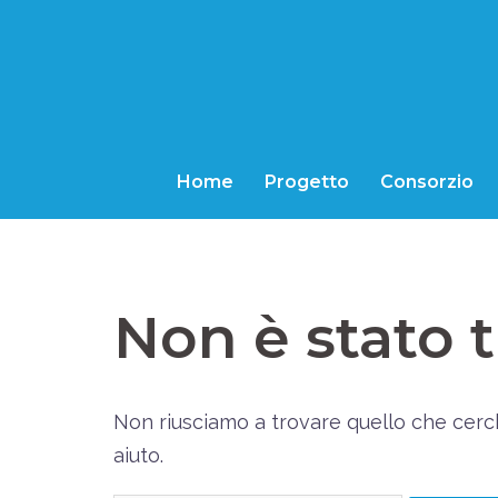
Vai
al
contenuto
Home
Progetto
Consorzio
Non è stato t
Non riusciamo a trovare quello che cerc
aiuto.